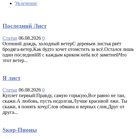
Увлечение
Последний Лист
Статьи
06.08.2026
0
Осенний дождь, холодный ветерС деревьев листья рвёт
бродяга-ветер,Как будто хочет отомстить за всё.Остался лишь
один последнийИ с каждым криком неба всё заметнейЧто
этот ветер...
Я лист
Статьи
06.08.2026
0
Куплет первый:Правду, самую горькую,Все равно не таи,
скажи.А любовь, пусть недолгая,Лучше красивой лжи. Ты
скажи, я понять хочу,Слов обмана и верных слов,Друг от
друга...
Sкор-Пионы