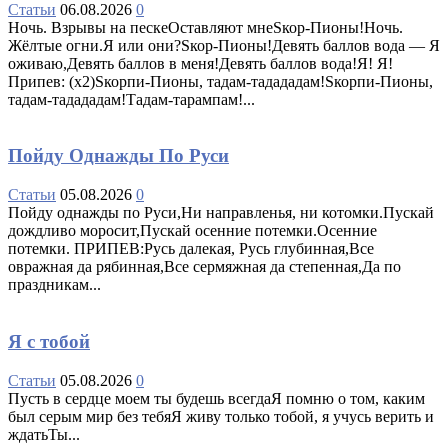
Статьи
06.08.2026
0
Ночь. Взрывы на пескеОставляют мнеSкор-Пионы!Ночь.
Жёлтые огни.Я или они?Sкор-Пионы!Девять баллов вода — Я
оживаю,Девять баллов в меня!Девять баллов вода!Я! Я!
Припев: (х2)Sкорпи-Пионы, тадам-тадададам!Sкорпи-Пионы,
тадам-тадададам!Тадам-тарампам!...
Пойду Однажды По Руси
Статьи
05.08.2026
0
Пойду однажды по Руси,Ни направленья, ни котомки.Пускай
дождливо моросит,Пускай осенние потемки.Осенние
потемки. ПРИПЕВ:Русь далекая, Русь глубинная,Все
овражная да рябинная,Все сермяжная да степенная,Да по
праздникам...
Я с тобой
Статьи
05.08.2026
0
Пусть в сердце моем ты будешь всегдаЯ помню о том, каким
был серым мир без тебяЯ живу только тобой, я учусь верить и
ждатьТы...