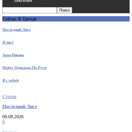
Сейчас В Тренде
Последний Лист
Я лист
Sкор-Пионы
Пойду Однажды По Руси
Я с тобой
Статьи
Последний Лист
06.08.2026
0